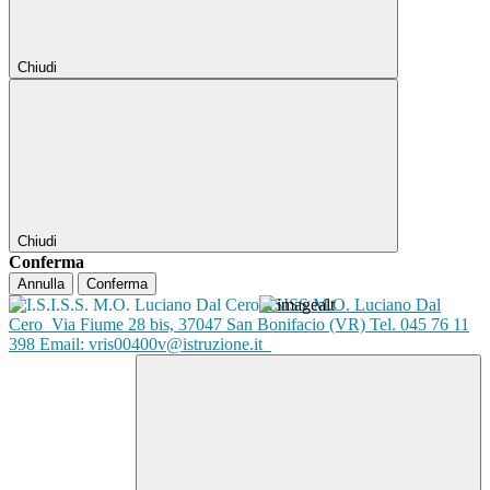
Chiudi
Chiudi
Conferma
Annulla
Conferma
ISISS M.O. Luciano Dal
Cero
Via Fiume 28 bis, 37047 San Bonifacio (VR) Tel. 045 76 11
398 Email: vris00400v@istruzione.it