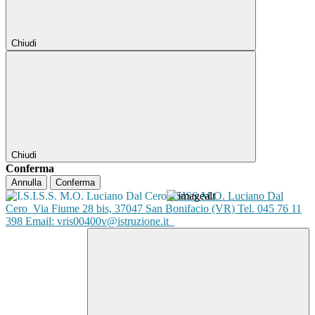
Chiudi
Chiudi
Conferma
Annulla
Conferma
ISISS M.O. Luciano Dal
Cero
Via Fiume 28 bis, 37047 San Bonifacio (VR) Tel. 045 76 11
398 Email: vris00400v@istruzione.it