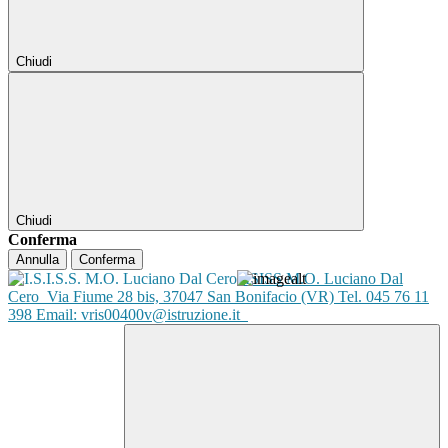
Chiudi
Chiudi
Conferma
Annulla
Conferma
ISISS M.O. Luciano Dal
Cero
Via Fiume 28 bis, 37047 San Bonifacio (VR) Tel. 045 76 11
398 Email: vris00400v@istruzione.it