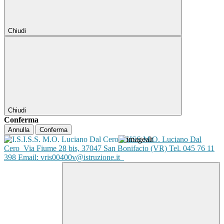
Chiudi
Chiudi
Conferma
Annulla
Conferma
ISISS M.O. Luciano Dal
Cero
Via Fiume 28 bis, 37047 San Bonifacio (VR) Tel. 045 76 11
398 Email: vris00400v@istruzione.it