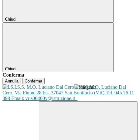
Chiudi
Chiudi
Conferma
Annulla
Conferma
ISISS M.O. Luciano Dal
Cero
Via Fiume 28 bis, 37047 San Bonifacio (VR) Tel. 045 76 11
398 Email: vris00400v@istruzione.it