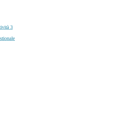
tività
3
stionale