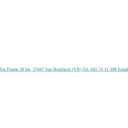
Via Fiume 28 bis, 37047 San Bonifacio (VR) Tel. 045 76 11 398 Emai