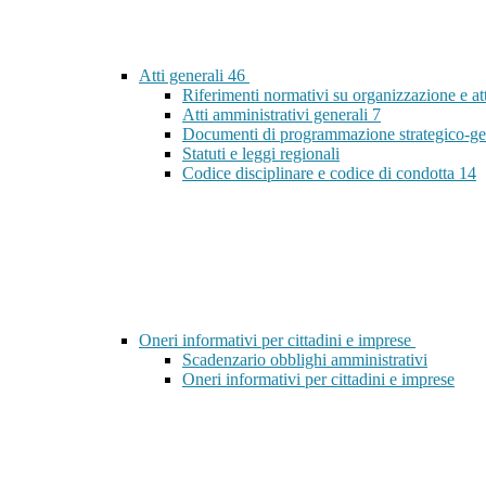
Atti generali
46
Riferimenti normativi su organizzazione e at
Atti amministrativi generali
7
Documenti di programmazione strategico-ge
Statuti e leggi regionali
Codice disciplinare e codice di condotta
14
Oneri informativi per cittadini e imprese
Scadenzario obblighi amministrativi
Oneri informativi per cittadini e imprese