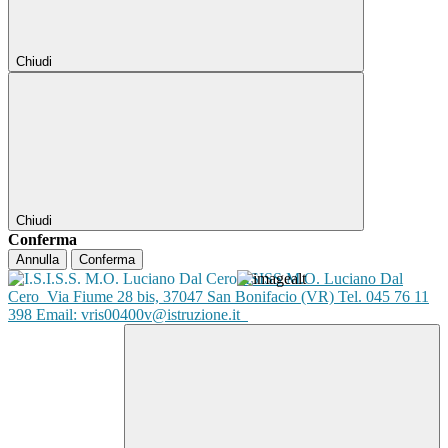
Chiudi
Chiudi
Conferma
Annulla
Conferma
ISISS M.O. Luciano Dal
Cero
Via Fiume 28 bis, 37047 San Bonifacio (VR) Tel. 045 76 11
398 Email: vris00400v@istruzione.it