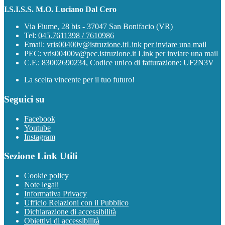
I.S.I.S.S. M.O. Luciano Dal Cero
Via Fiume, 28 bis - 37047 San Bonifacio (VR)
Tel:
045.7611398 / 7610986
Email:
vris00400v@istruzione.it
Link per inviare una mail
PEC:
vris00400v@pec.istruzione.it
Link per inviare una mail
C.F.: 83002690234, Codice unico di fatturazione: UF2N3V
La scelta vincente per il tuo futuro!
Seguici su
Facebook
Youtube
Instagram
Sezione Link Utili
Cookie policy
Note legali
Informativa Privacy
Ufficio Relazioni con il Pubblico
Dichiarazione di accessibilità
Obiettivi di accessibilità