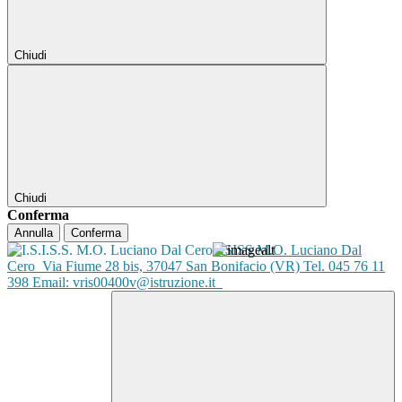
Chiudi
Chiudi
Conferma
Annulla
Conferma
ISISS M.O. Luciano Dal
Cero
Via Fiume 28 bis, 37047 San Bonifacio (VR) Tel. 045 76 11
398 Email: vris00400v@istruzione.it