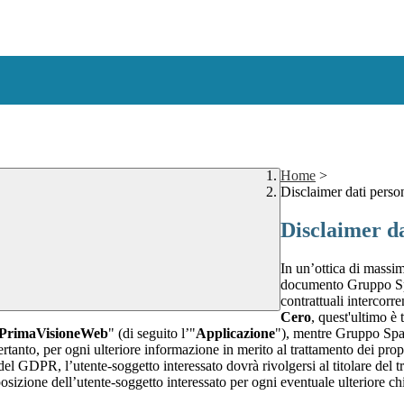
Home
>
Disclaimer dati perso
Disclaimer da
In un’ottica di massim
documento Gruppo Spag
contrattuali intercor
Cero
, quest'ultimo è 
PrimaVisioneWeb
" (di seguito l’"
Applicazione
"), mentre Gruppo Spa
rtanto, per ogni ulteriore informazione in merito al trattamento dei propr
 del GDPR, l’utente-soggetto interessato dovrà rivolgersi al titolare del tr
sizione dell’utente-soggetto interessato per ogni eventuale ulteriore ch