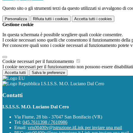
Questo sito o gli strumenti terzi da questo utilizzati si avvalgono di coo
Personalizza
Rifiuta tutti
i cookies
Accetta tutti
i cookies
Gestione cookie
In questa schermata è possibile scegliere quali cookie consentire.
I cookie necessari sono quelli che consentono il funzionamento della pi
Per conoscere quali sono i cookie necessari al funzionamento potete v
Cookie necessari per il funzionamento
I cookie necessari per il funzionamento non possono essere disabilitati.
Accetta tutti
Salva le preferenze
I.S.I.S.S. M.O. Luciano Dal Cero
Contatti
I.S.I.S.S. M.O. Luciano Dal Cero
Via Fiume, 28 bis - 37047 San Bonifacio (VR)
Tel:
045.7611398 / 7610986
Email:
vris00400v@istruzione.it
Link per inviare una mail
PEC:
vris00400v@pec.istruzione.it
Link per inviare una mail