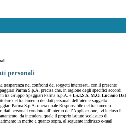
nali
ti personali
a trasparenza nei confronti dei soggetti interessati, con il presente
giari Parma S.p.A. precisa che, in ragione degli specifici accordi
renti tra Gruppo Spaggiari Parma S.p.A. e
I.S.I.S.S. M.O. Luciano Dal
titolare del trattamento dei dati personali dell’utente-soggetto
ggiari Parma S.p.A. opera quale Responsabile del trattamento
i dati personali condotto all’interno dell’Applicazione, ivi incluso il
attamento, da intendersi quale il proprio istituto scolastico di
iarimento in merito a quanto sopra, al seguente indirizzo e-mail