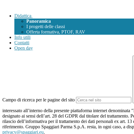
Didattica
Panoramica
I progetti delle classi
Offerta formativa, PTOF, RAV
Info utili
Contatti
Open day
Campo di ricerca per le pagine del sito
interessato all’interno della presente piattaforma internet denominata "
designato ai sensi dell’art. 28 del GDPR dal titolare del trattamento. Pe
rilascio dell’informativa per il trattamento dei dati personali ex art. 13
riferimento. Gruppo Spaggiari Parma S.p.A. resta, in ogni caso, a dispo
privacy@spaggiari.eu
.