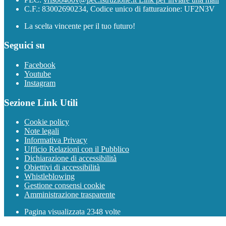
C.F.: 83002690234, Codice unico di fatturazione: UF2N3V
La scelta vincente per il tuo futuro!
Seguici su
Facebook
Youtube
Instagram
Sezione Link Utili
Cookie policy
Note legali
Informativa Privacy
Ufficio Relazioni con il Pubblico
Dichiarazione di accessibilità
Obiettivi di accessibilità
Whistleblowing
Gestione consensi cookie
Amministrazione trasparente
Pagina visualizzata
2348
volte