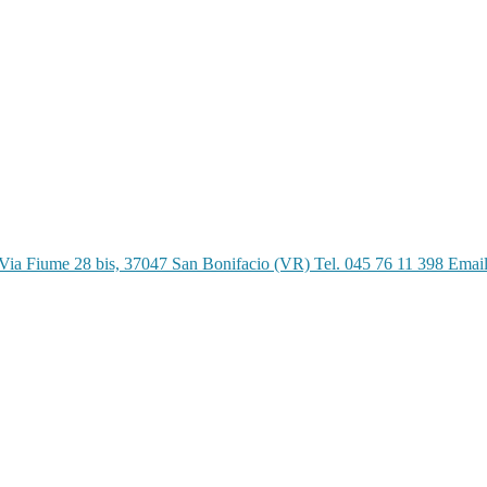
Via Fiume 28 bis, 37047 San Bonifacio (VR) Tel. 045 76 11 398 Emai