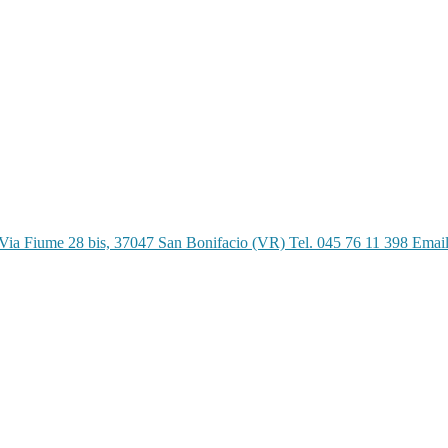
Via Fiume 28 bis, 37047 San Bonifacio (VR) Tel. 045 76 11 398 Emai