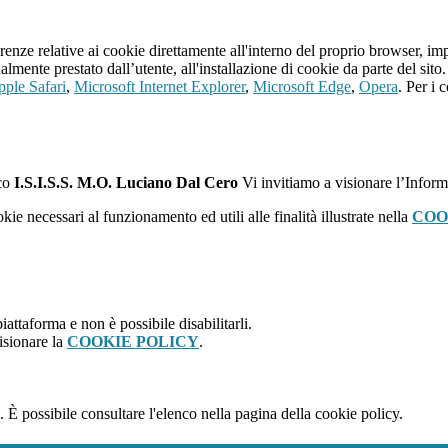
erenze relative ai cookie direttamente all'interno del proprio browser, im
tualmente prestato dall’utente, all'installazione di cookie da parte del si
ple Safari
,
Microsoft Internet Explorer
,
Microsoft Edge
,
Opera
. Per i 
ico
I.S.I.S.S. M.O. Luciano Dal Cero
Vi invitiamo a visionare l’Inform
kie necessari al funzionamento ed utili alle finalità illustrate nella
COO
attaforma e non è possibile disabilitarli.
isionare la
COOKIE POLICY
.
 È possibile consultare l'elenco nella pagina della cookie policy.