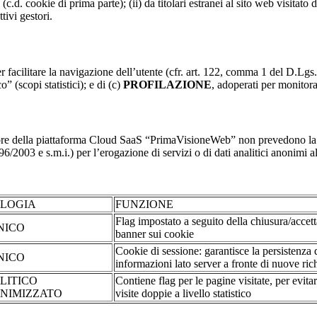
(c.d. cookie di prima parte); (ii) da titolari estranei al sito web visitato 
tivi gestori.
r facilitare la navigazione dell’utente (cfr. art. 122, comma 1 del D.Lgs
o” (scopi statistici); e di (c)
PROFILAZIONE
, adoperati per monitor
re della piattaforma Cloud SaaS “PrimaVisioneWeb” non prevedono la regi
2003 e s.m.i.) per l’erogazione di servizi o di dati analitici anonimi al 
OLOGIA
FUNZIONE
Flag impostato a seguito della chiusura/accet
NICO
banner sui cookie
Cookie di sessione: garantisce la persistenza 
NICO
informazioni lato server a fronte di nuove rich
LITICO
Contiene flag per le pagine visitate, per evita
NIMIZZATO
visite doppie a livello statistico