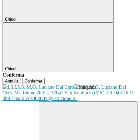
Chiudi
Chiudi
Conferma
Annulla
Conferma
ISISS M.O. Luciano Dal
Cero
Via Fiume 28 bis, 37047 San Bonifacio (VR) Tel. 045 76 11
398 Email: vris00400v@istruzione.it