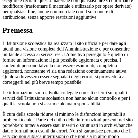
eseguire e recitare questo materiale con qualsiasi mezzo e formato e
modificare (trasformare il materiale e utilizzarlo per opere derivate)
per qualsiasi fine, anche commerciale con il solo onere di
attribuzione, senza apporre restrizioni aggiuntive.
Premessa
L’Istituzione scolastica ha realizzato il sito ufficiale per dare agli
utenti una visione completa dell'Amministrazione e per consentire
un facile accesso ai servizi resi. L'obiettivo perseguito è quello di
fornire un'informazione il più possibile aggiornata e precisa. I
contenuti possono talvolta non essere esaurienti, completi o
aggiornati, nonostante vi sia una redazione continuamente attiva.
Qualora dovessero essere segnalati degli errori, si provvederà a
correggerli nel più breve tempo possibile.
Le informazioni sono talvolta collegate con siti esterni sui quali i
servizi dell’Istituzione scolastica non hanno alcun controllo e per i
quali la scuola non si assume alcuna responsabilità.
È cura della scuola ridurre al minimo le disfunzioni imputabili a
problemi tecnici. Parte dei dati o delle informazioni presenti nel sito
potrebbero tuttavia essere stati inseriti o strutturati in archivi/banche
dati o formati non esenti da errori. Non si garantisce pertanto che il
servizio non subisca interruzioni o che non sia in altro modo