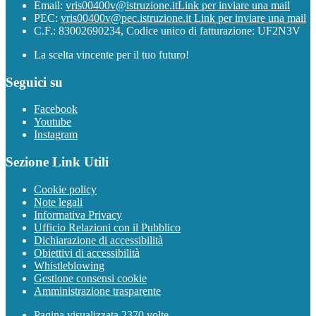
Email:
vris00400v@istruzione.it
Link per inviare una mail
PEC:
vris00400v@pec.istruzione.it
Link per inviare una mail
C.F.: 83002690234, Codice unico di fatturazione: UF2N3V
La scelta vincente per il tuo futuro!
Seguici su
Facebook
Youtube
Instagram
Sezione Link Utili
Cookie policy
Note legali
Informativa Privacy
Ufficio Relazioni con il Pubblico
Dichiarazione di accessibilità
Obiettivi di accessibilità
Whistleblowing
Gestione consensi cookie
Amministrazione trasparente
Pagina visualizzata
2370
volte