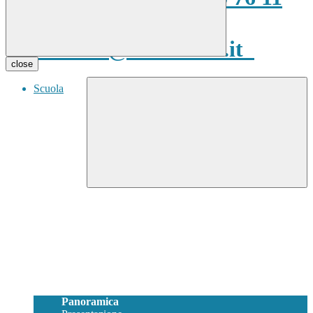
398 Email:
vris00400v@istruzione.it
close
Scuola
Panoramica