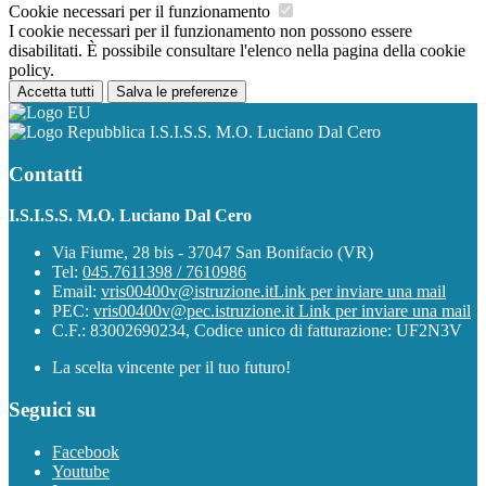
Cookie necessari per il funzionamento
I cookie necessari per il funzionamento non possono essere
disabilitati. È possibile consultare l'elenco nella pagina della cookie
policy.
Accetta tutti
Salva le preferenze
I.S.I.S.S. M.O. Luciano Dal Cero
Contatti
I.S.I.S.S. M.O. Luciano Dal Cero
Via Fiume, 28 bis - 37047 San Bonifacio (VR)
Tel:
045.7611398 / 7610986
Email:
vris00400v@istruzione.it
Link per inviare una mail
PEC:
vris00400v@pec.istruzione.it
Link per inviare una mail
C.F.: 83002690234, Codice unico di fatturazione: UF2N3V
La scelta vincente per il tuo futuro!
Seguici su
Facebook
Youtube