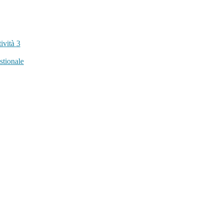
tività
3
stionale