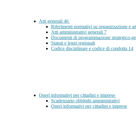
Atti generali
46
Riferimenti normativi su organizzazione e at
Atti amministrativi generali
7
Documenti di programmazione strategico-ge
Statuti e leggi regionali
Codice disciplinare e codice di condotta
14
Oneri informativi per cittadini e imprese
Scadenzario obblighi amministrativi
Oneri informativi per cittadini e imprese