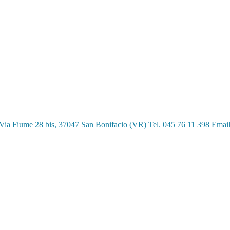
Via Fiume 28 bis, 37047 San Bonifacio (VR) Tel. 045 76 11 398 Emai