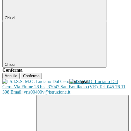
Chiudi
Chiudi
Conferma
Annulla
Conferma
ISISS M.O. Luciano Dal
Cero
Via Fiume 28 bis, 37047 San Bonifacio (VR) Tel. 045 76 11
398 Email: vris00400v@istruzione.it