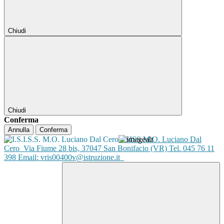
Chiudi
Chiudi
Conferma
Annulla
Conferma
ISISS M.O. Luciano Dal
Cero
Via Fiume 28 bis, 37047 San Bonifacio (VR) Tel. 045 76 11
398 Email: vris00400v@istruzione.it