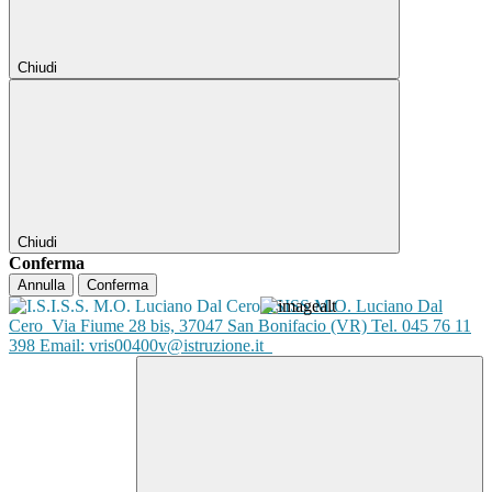
Chiudi
Chiudi
Conferma
Annulla
Conferma
ISISS M.O. Luciano Dal
Cero
Via Fiume 28 bis, 37047 San Bonifacio (VR) Tel. 045 76 11
398 Email: vris00400v@istruzione.it