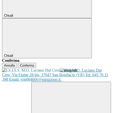
Chiudi
Chiudi
Conferma
Annulla
Conferma
ISISS M.O. Luciano Dal
Cero
Via Fiume 28 bis, 37047 San Bonifacio (VR) Tel. 045 76 11
398 Email: vris00400v@istruzione.it