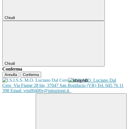
Chiudi
Chiudi
Conferma
Annulla
Conferma
ISISS M.O. Luciano Dal
Cero
Via Fiume 28 bis, 37047 San Bonifacio (VR) Tel. 045 76 11
398 Email: vris00400v@istruzione.it