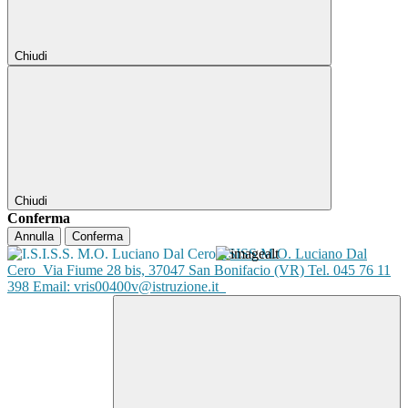
Chiudi
Chiudi
Conferma
Annulla
Conferma
ISISS M.O. Luciano Dal
Cero
Via Fiume 28 bis, 37047 San Bonifacio (VR) Tel. 045 76 11
398 Email: vris00400v@istruzione.it