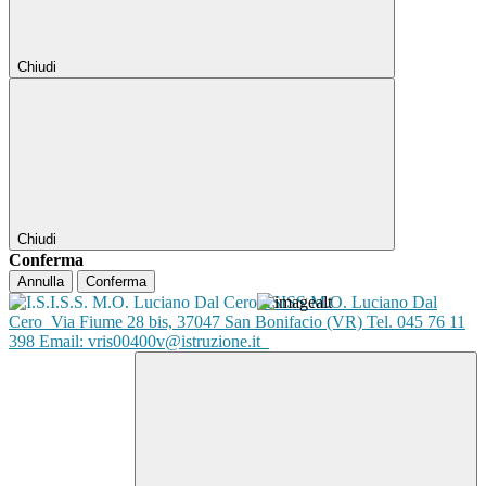
Chiudi
Chiudi
Conferma
Annulla
Conferma
ISISS M.O. Luciano Dal
Cero
Via Fiume 28 bis, 37047 San Bonifacio (VR) Tel. 045 76 11
398 Email: vris00400v@istruzione.it