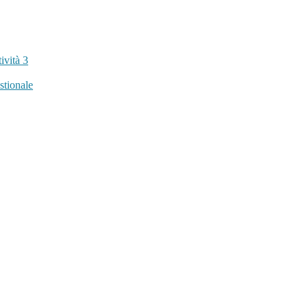
tività
3
stionale