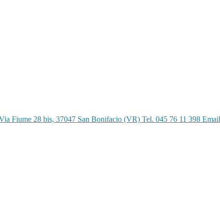
Via Fiume 28 bis, 37047 San Bonifacio (VR) Tel. 045 76 11 398 Emai