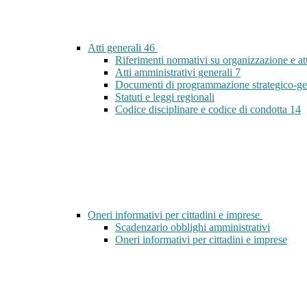
Atti generali
46
Riferimenti normativi su organizzazione e at
Atti amministrativi generali
7
Documenti di programmazione strategico-ge
Statuti e leggi regionali
Codice disciplinare e codice di condotta
14
Oneri informativi per cittadini e imprese
Scadenzario obblighi amministrativi
Oneri informativi per cittadini e imprese