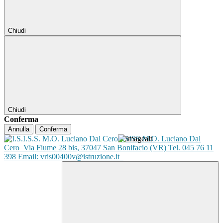
Chiudi
Chiudi
Conferma
Annulla
Conferma
ISISS M.O. Luciano Dal
Cero
Via Fiume 28 bis, 37047 San Bonifacio (VR) Tel. 045 76 11
398 Email: vris00400v@istruzione.it