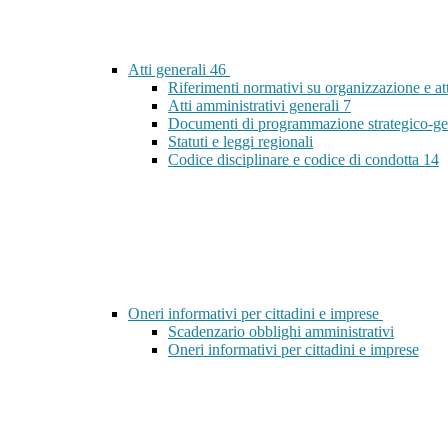
Atti generali
46
Riferimenti normativi su organizzazione e at
Atti amministrativi generali
7
Documenti di programmazione strategico-ge
Statuti e leggi regionali
Codice disciplinare e codice di condotta
14
Oneri informativi per cittadini e imprese
Scadenzario obblighi amministrativi
Oneri informativi per cittadini e imprese