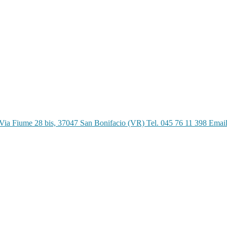
Via Fiume 28 bis, 37047 San Bonifacio (VR) Tel. 045 76 11 398 Emai