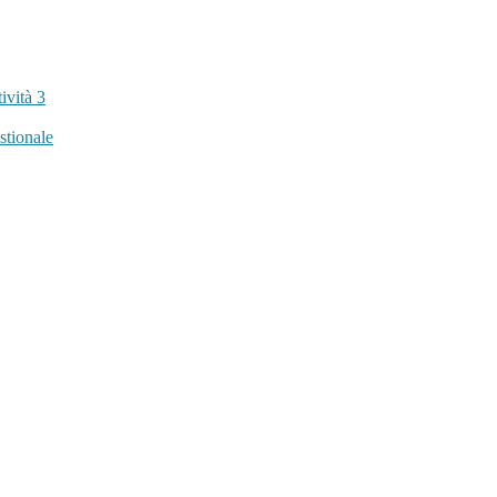
tività
3
stionale