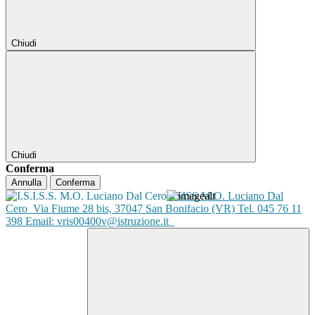
Chiudi
Chiudi
Conferma
Annulla
Conferma
ISISS M.O. Luciano Dal
Cero
Via Fiume 28 bis, 37047 San Bonifacio (VR) Tel. 045 76 11
398 Email: vris00400v@istruzione.it