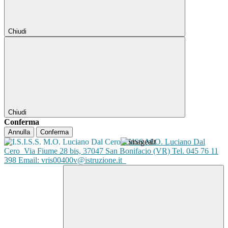
Chiudi
Chiudi
Conferma
Annulla
Conferma
ISISS M.O. Luciano Dal
Cero
Via Fiume 28 bis, 37047 San Bonifacio (VR) Tel. 045 76 11
398 Email: vris00400v@istruzione.it