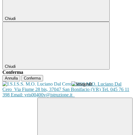
Chiudi
Chiudi
Conferma
Annulla
Conferma
ISISS M.O. Luciano Dal
Cero
Via Fiume 28 bis, 37047 San Bonifacio (VR) Tel. 045 76 11
398 Email: vris00400v@istruzione.it