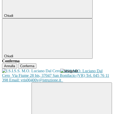
Chiudi
Chiudi
Conferma
Annulla
Conferma
ISISS M.O. Luciano Dal
Cero
Via Fiume 28 bis, 37047 San Bonifacio (VR) Tel. 045 76 11
398 Email: vris00400v@istruzione.it