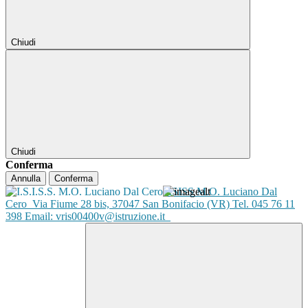
Chiudi
Chiudi
Conferma
Annulla
Conferma
ISISS M.O. Luciano Dal
Cero
Via Fiume 28 bis, 37047 San Bonifacio (VR) Tel. 045 76 11
398 Email: vris00400v@istruzione.it