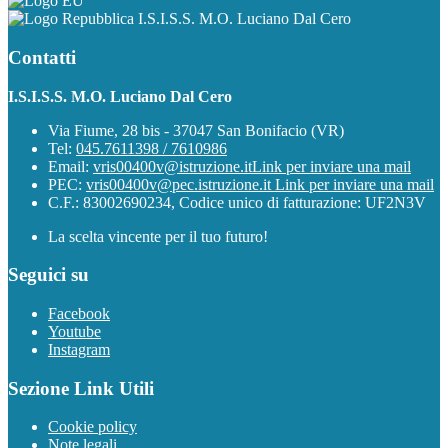
I.S.I.S.S. M.O. Luciano Dal Cero
Contatti
I.S.I.S.S. M.O. Luciano Dal Cero
Via Fiume, 28 bis - 37047 San Bonifacio (VR)
Tel:
045.7611398 / 7610986
Email:
vris00400v@istruzione.it
Link per inviare una mail
PEC:
vris00400v@pec.istruzione.it
Link per inviare una mail
C.F.: 83002690234, Codice unico di fatturazione: UF2N3V
La scelta vincente per il tuo futuro!
Seguici su
Facebook
Youtube
Instagram
Sezione Link Utili
Cookie policy
Note legali