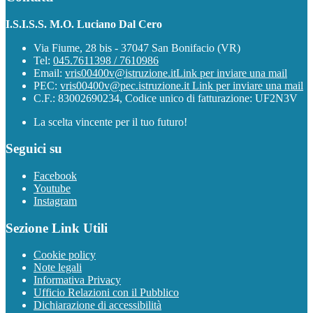
I.S.I.S.S. M.O. Luciano Dal Cero
Via Fiume, 28 bis - 37047 San Bonifacio (VR)
Tel:
045.7611398 / 7610986
Email:
vris00400v@istruzione.it
Link per inviare una mail
PEC:
vris00400v@pec.istruzione.it
Link per inviare una mail
C.F.: 83002690234, Codice unico di fatturazione: UF2N3V
La scelta vincente per il tuo futuro!
Seguici su
Facebook
Youtube
Instagram
Sezione Link Utili
Cookie policy
Note legali
Informativa Privacy
Ufficio Relazioni con il Pubblico
Dichiarazione di accessibilità