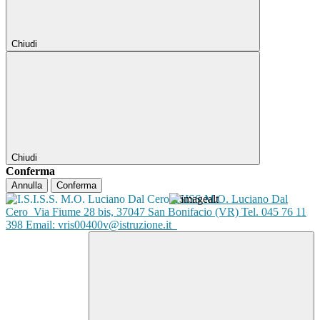
Chiudi
Chiudi
Conferma
Annulla
Conferma
ISISS M.O. Luciano Dal
Cero
Via Fiume 28 bis, 37047 San Bonifacio (VR) Tel. 045 76 11
398 Email: vris00400v@istruzione.it