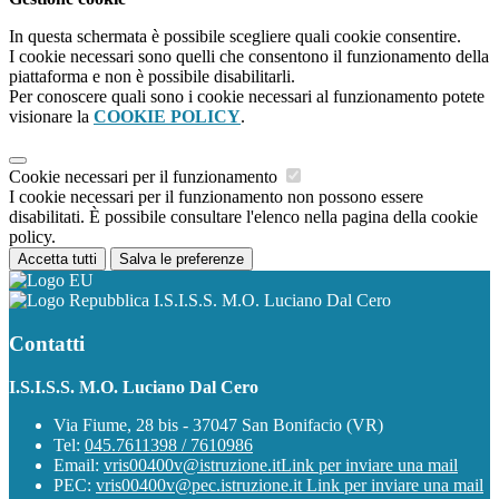
In questa schermata è possibile scegliere quali cookie consentire.
I cookie necessari sono quelli che consentono il funzionamento della
piattaforma e non è possibile disabilitarli.
Per conoscere quali sono i cookie necessari al funzionamento potete
visionare la
COOKIE POLICY
.
Cookie necessari per il funzionamento
I cookie necessari per il funzionamento non possono essere
disabilitati. È possibile consultare l'elenco nella pagina della cookie
policy.
Accetta tutti
Salva le preferenze
I.S.I.S.S. M.O. Luciano Dal Cero
Contatti
I.S.I.S.S. M.O. Luciano Dal Cero
Via Fiume, 28 bis - 37047 San Bonifacio (VR)
Tel:
045.7611398 / 7610986
Email:
vris00400v@istruzione.it
Link per inviare una mail
PEC:
vris00400v@pec.istruzione.it
Link per inviare una mail