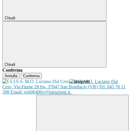
Chiudi
Chiudi
Conferma
Annulla
Conferma
ISISS M.O. Luciano Dal
Cero
Via Fiume 28 bis, 37047 San Bonifacio (VR) Tel. 045 76 11
398 Email: vris00400v@istruzione.it