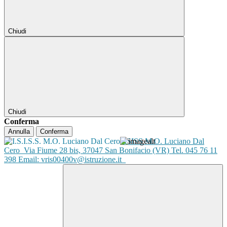
Chiudi
Chiudi
Conferma
Annulla
Conferma
ISISS M.O. Luciano Dal
Cero
Via Fiume 28 bis, 37047 San Bonifacio (VR) Tel. 045 76 11
398 Email: vris00400v@istruzione.it