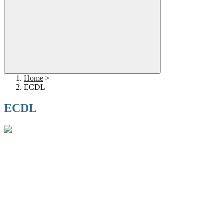
Home
>
ECDL
ECDL