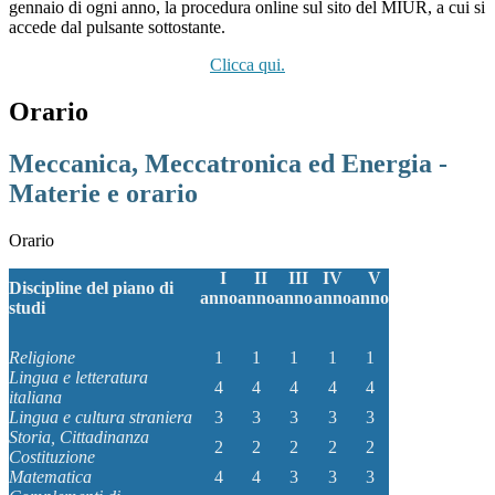
gennaio di ogni anno, la procedura online sul sito del MIUR, a cui si
accede dal pulsante sottostante.
Clicca qui.
Orario
Meccanica, Meccatronica ed Energia -
Materie e orario
Orario
I
II
III
IV
V
Discipline del piano di
anno
anno
anno
anno
anno
studi
Religione
1
1
1
1
1
Lingua e letteratura
4
4
4
4
4
italiana
Lingua e cultura straniera
3
3
3
3
3
Storia, Cittadinanza
2
2
2
2
2
Costituzione
Matematica
4
4
3
3
3