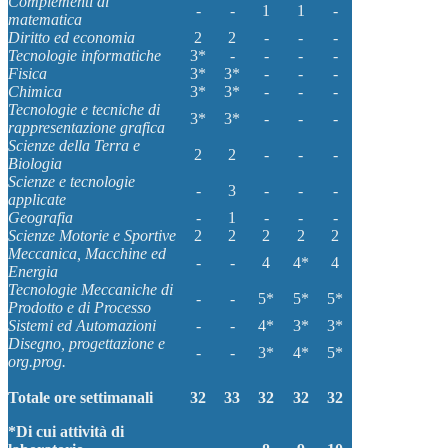
Complementi di
-
-
1
1
-
matematica
Diritto ed economia
2
2
-
-
-
Tecnologie informatiche
3*
-
-
-
-
Fisica
3*
3*
-
-
-
Chimica
3*
3*
-
-
-
Tecnologie e tecniche di
3*
3*
-
-
-
rappresentazione grafica
Scienze della Terra e
2
2
-
-
-
Biologia
Scienze e tecnologie
-
3
-
-
-
applicate
Geografia
-
1
-
-
-
Scienze Motorie e Sportive
2
2
2
2
2
Meccanica, Macchine ed
-
-
4
4*
4
Energia
Tecnologie Meccaniche di
-
-
5*
5*
5*
Prodotto e di Processo
Sistemi ed Automazioni
-
-
4*
3*
3*
Disegno, progettazione e
-
-
3*
4*
5*
org.prog.
Totale ore settimanali
32
33
32
32
32
*Di cui attività di