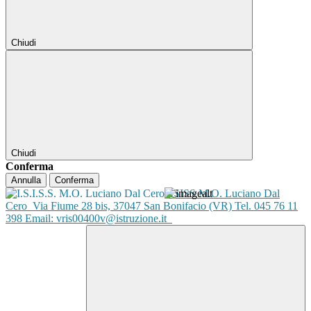
Chiudi
Chiudi
Conferma
Annulla
Conferma
ISISS M.O. Luciano Dal
Cero
Via Fiume 28 bis, 37047 San Bonifacio (VR) Tel. 045 76 11
398 Email: vris00400v@istruzione.it