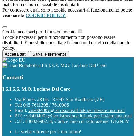
piattaforma e non è possibile disabilitarli.
Per conoscere quali sono i cookie necessari al funzionamento potete
visionare la
COOKIE POLICY
.
Cookie necessari per il funzionamento
I cookie necessari per il funzionamento non possono essere
disabilitati. È possibile consultare l'elenco nella pagina della cookie
policy.
Accetta tutti
Salva le preferenze
I.S.I.S.S. M.O. Luciano Dal Cero
Contatti
I.S.I.S.S. M.O. Luciano Dal Cero
Via Fiume, 28 bis - 37047 San Bonifacio (VR)
Tel:
045.7611398 / 7610986
Email:
vris00400v@istruzione.it
Link per inviare una mail
PEC:
vris00400v@pec.istruzione.it
Link per inviare una mail
C.F.: 83002690234, Codice unico di fatturazione: UF2N3V
La scelta vincente per il tuo futuro!