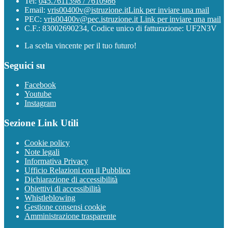
Tel:
045.7611398 / 7610986
Email:
vris00400v@istruzione.it
Link per inviare una mail
PEC:
vris00400v@pec.istruzione.it
Link per inviare una mail
C.F.: 83002690234, Codice unico di fatturazione: UF2N3V
La scelta vincente per il tuo futuro!
Seguici su
Facebook
Youtube
Instagram
Sezione Link Utili
Cookie policy
Note legali
Informativa Privacy
Ufficio Relazioni con il Pubblico
Dichiarazione di accessibilità
Obiettivi di accessibilità
Whistleblowing
Gestione consensi cookie
Amministrazione trasparente