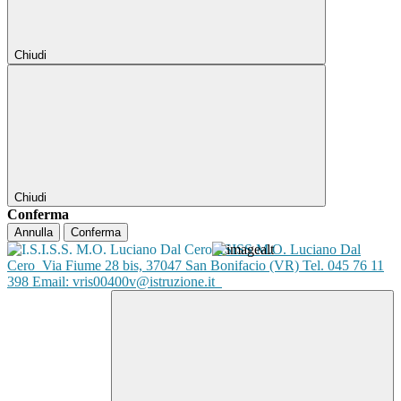
Chiudi
Chiudi
Conferma
Annulla
Conferma
ISISS M.O. Luciano Dal
Cero
Via Fiume 28 bis, 37047 San Bonifacio (VR) Tel. 045 76 11
398 Email: vris00400v@istruzione.it