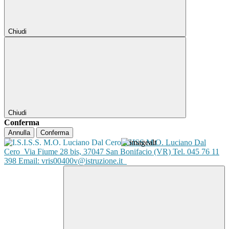
Chiudi
Chiudi
Conferma
Annulla
Conferma
ISISS M.O. Luciano Dal
Cero
Via Fiume 28 bis, 37047 San Bonifacio (VR) Tel. 045 76 11
398 Email: vris00400v@istruzione.it