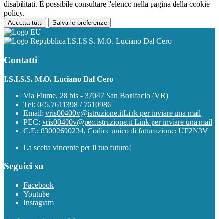
disabilitati. È possibile consultare l'elenco nella pagina della cookie
policy.
Accetta tutti
Salva le preferenze
I.S.I.S.S. M.O. Luciano Dal Cero
Contatti
I.S.I.S.S. M.O. Luciano Dal Cero
Via Fiume, 28 bis - 37047 San Bonifacio (VR)
Tel:
045.7611398 / 7610986
Email:
vris00400v@istruzione.it
Link per inviare una mail
PEC:
vris00400v@pec.istruzione.it
Link per inviare una mail
C.F.: 83002690234, Codice unico di fatturazione: UF2N3V
La scelta vincente per il tuo futuro!
Seguici su
Facebook
Youtube
Instagram