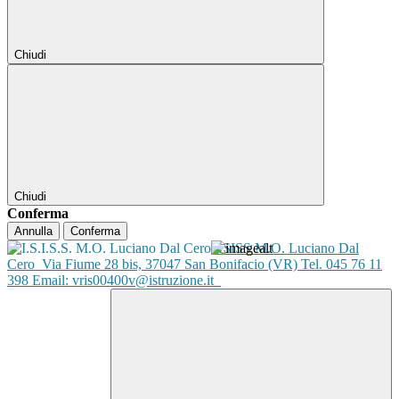
Chiudi
Chiudi
Conferma
Annulla
Conferma
ISISS M.O. Luciano Dal
Cero
Via Fiume 28 bis, 37047 San Bonifacio (VR) Tel. 045 76 11
398 Email: vris00400v@istruzione.it