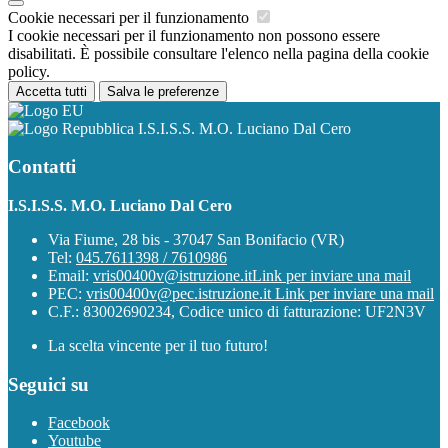
Cookie necessari per il funzionamento
I cookie necessari per il funzionamento non possono essere
disabilitati. È possibile consultare l'elenco nella pagina della cookie
policy.
Accetta tutti
Salva le preferenze
I.S.I.S.S. M.O. Luciano Dal Cero
Contatti
I.S.I.S.S. M.O. Luciano Dal Cero
Via Fiume, 28 bis - 37047 San Bonifacio (VR)
Tel:
045.7611398 / 7610986
Email:
vris00400v@istruzione.it
Link per inviare una mail
PEC:
vris00400v@pec.istruzione.it
Link per inviare una mail
C.F.: 83002690234, Codice unico di fatturazione: UF2N3V
La scelta vincente per il tuo futuro!
Seguici su
Facebook
Youtube