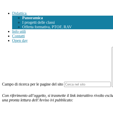
Didattica
Panoramica
I progetti delle classi
Offerta formativa, PTOF, RAV
Info utili
Contatti
Open day
Campo di ricerca per le pagine del sito
Con riferimento all’oggetto, si trasmette il link interattivo rivolto escl
una pronta lettura dell’Avviso ivi pubblicato: