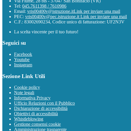
Via Fiume, 28 bis - 37047 San Bonifacio (VR)
Tel:
045.7611398 / 7610986
Email:
vris00400v@istruzione.it
Link per inviare una mail
PEC:
vris00400v@pec.istruzione.it
Link per inviare una mail
C.F.: 83002690234, Codice unico di fatturazione: UF2N3V
La scelta vincente per il tuo futuro!
Seguici su
Facebook
Youtube
Instagram
Sezione Link Utili
Cookie policy
Note legali
Informativa Privacy
Ufficio Relazioni con il Pubblico
Dichiarazione di accessibilità
Obiettivi di accessibilità
Whistleblowing
Gestione consensi cookie
Amministrazione trasparente