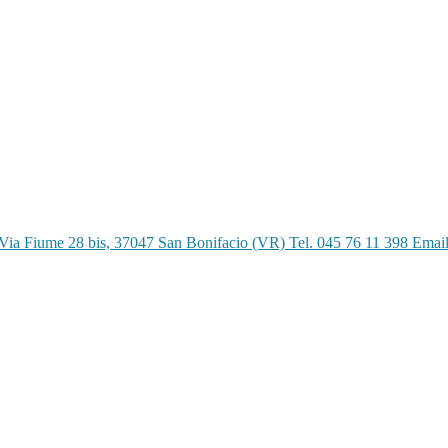
Via Fiume 28 bis, 37047 San Bonifacio (VR) Tel. 045 76 11 398 Emai