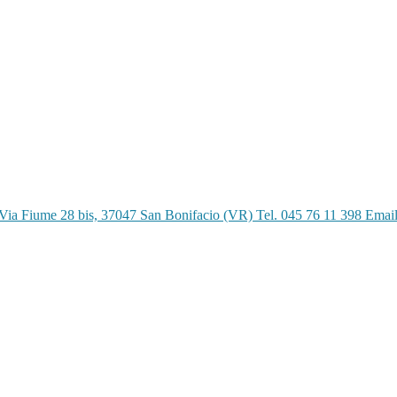
Via Fiume 28 bis, 37047 San Bonifacio (VR) Tel. 045 76 11 398 Emai