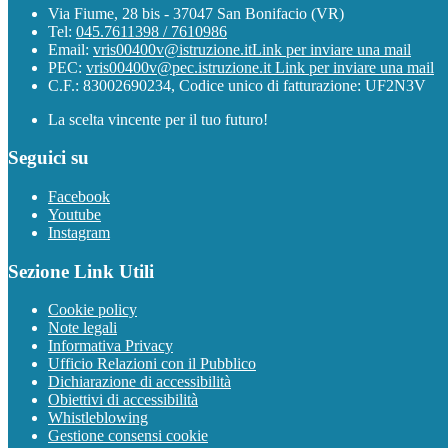
Via Fiume, 28 bis - 37047 San Bonifacio (VR)
Tel:
045.7611398 / 7610986
Email:
vris00400v@istruzione.it
Link per inviare una mail
PEC:
vris00400v@pec.istruzione.it
Link per inviare una mail
C.F.: 83002690234, Codice unico di fatturazione: UF2N3V
La scelta vincente per il tuo futuro!
Seguici su
Facebook
Youtube
Instagram
Sezione Link Utili
Cookie policy
Note legali
Informativa Privacy
Ufficio Relazioni con il Pubblico
Dichiarazione di accessibilità
Obiettivi di accessibilità
Whistleblowing
Gestione consensi cookie