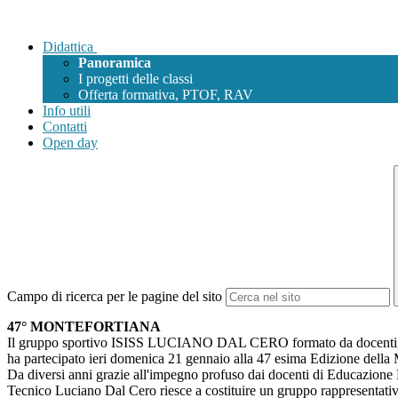
Didattica
Panoramica
I progetti delle classi
Offerta formativa, PTOF, RAV
Info utili
Contatti
Open day
Campo di ricerca per le pagine del sito
47° MONTEFORTIANA
Il gruppo sportivo ISISS LUCIANO DAL CERO formato da docenti, s
ha partecipato ieri domenica 21 gennaio alla 47 esima Edizione della 
Da diversi anni grazie all'impegno profuso dai docenti di Educazione Fi
Tecnico Luciano Dal Cero riesce a costituire un gruppo rappresentativ