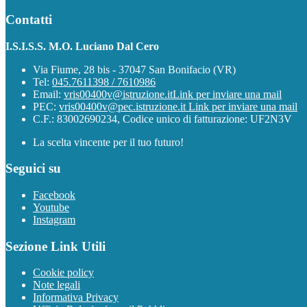
Contatti
I.S.I.S.S. M.O. Luciano Dal Cero
Via Fiume, 28 bis - 37047 San Bonifacio (VR)
Tel:
045.7611398 / 7610986
Email:
vris00400v@istruzione.it
Link per inviare una mail
PEC:
vris00400v@pec.istruzione.it
Link per inviare una mail
C.F.: 83002690234, Codice unico di fatturazione: UF2N3V
La scelta vincente per il tuo futuro!
Seguici su
Facebook
Youtube
Instagram
Sezione Link Utili
Cookie policy
Note legali
Informativa Privacy