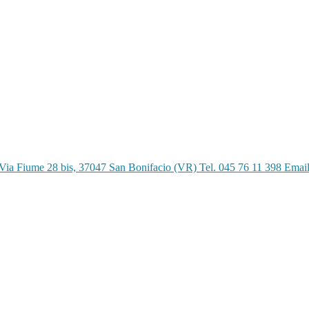
Via Fiume 28 bis, 37047 San Bonifacio (VR) Tel. 045 76 11 398 Emai