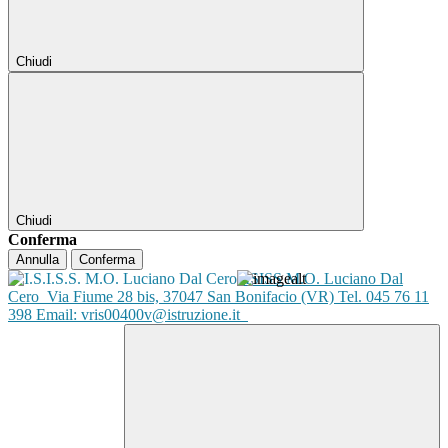
Chiudi
Chiudi
Conferma
Annulla
Conferma
ISISS M.O. Luciano Dal
Cero
Via Fiume 28 bis, 37047 San Bonifacio (VR) Tel. 045 76 11
398 Email: vris00400v@istruzione.it