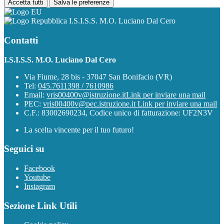
Accetta tutti
Salva le preferenze
I.S.I.S.S. M.O. Luciano Dal Cero
Contatti
I.S.I.S.S. M.O. Luciano Dal Cero
Via Fiume, 28 bis - 37047 San Bonifacio (VR)
Tel:
045.7611398 / 7610986
Email:
vris00400v@istruzione.it
Link per inviare una mail
PEC:
vris00400v@pec.istruzione.it
Link per inviare una mail
C.F.: 83002690234, Codice unico di fatturazione: UF2N3V
La scelta vincente per il tuo futuro!
Seguici su
Facebook
Youtube
Instagram
Sezione Link Utili