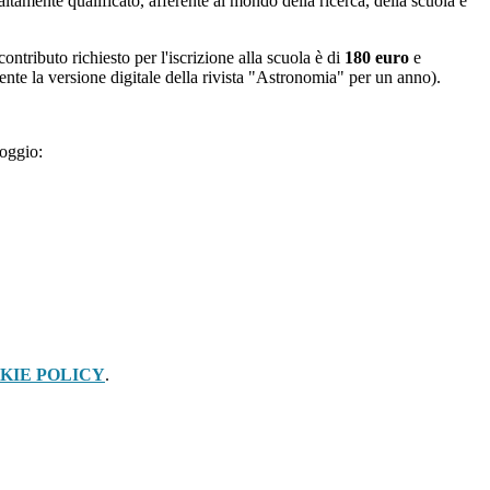
 altamente qualificato, afferente al mondo della ricerca, della scuola e
 contributo richiesto per l'iscrizione alla scuola è di
180 euro
e
amente la versione digitale della rivista "Astronomia" per un anno).
loggio:
KIE POLICY
.