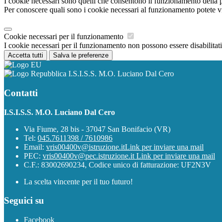
I cookie necessari sono quelli che consentono il funzionamento della pi
Per conoscere quali sono i cookie necessari al funzionamento potete v
Cookie necessari per il funzionamento
I cookie necessari per il funzionamento non possono essere disabilitati.
Accetta tutti
Salva le preferenze
I.S.I.S.S. M.O. Luciano Dal Cero
Contatti
I.S.I.S.S. M.O. Luciano Dal Cero
Via Fiume, 28 bis - 37047 San Bonifacio (VR)
Tel:
045.7611398 / 7610986
Email:
vris00400v@istruzione.it
Link per inviare una mail
PEC:
vris00400v@pec.istruzione.it
Link per inviare una mail
C.F.: 83002690234, Codice unico di fatturazione: UF2N3V
La scelta vincente per il tuo futuro!
Seguici su
Facebook