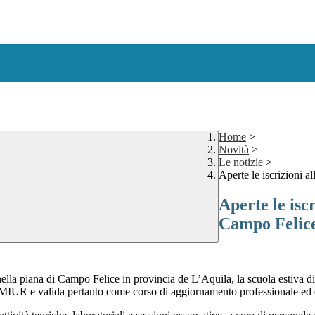
Home
>
Novità
>
Le notizie
>
Aperte le iscrizioni a
Aperte le isc
Campo Felic
nella piana di Campo Felice
in provincia de L’Aquila, la
scuola estiva d
el MIUR
e valida pertanto come
corso di aggiornamento professionale
ed 