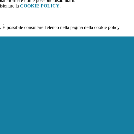
attaforma e non è possibile disabilitarli.
isionare la
COOKIE POLICY
.
 È possibile consultare l'elenco nella pagina della cookie policy.