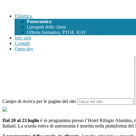
Didattica
Panoramica
I progetti delle classi
Offerta formativa, PTOF, RAV
Info utili
Contatti
Open day
Campo di ricerca per le pagine del sito
Dal 20 al 23 luglio
è in programma presso l’
Hotel Rifugio Alantino, 
Italiani. La scuola estiva di astronomia è
inserita nella piattaforma d