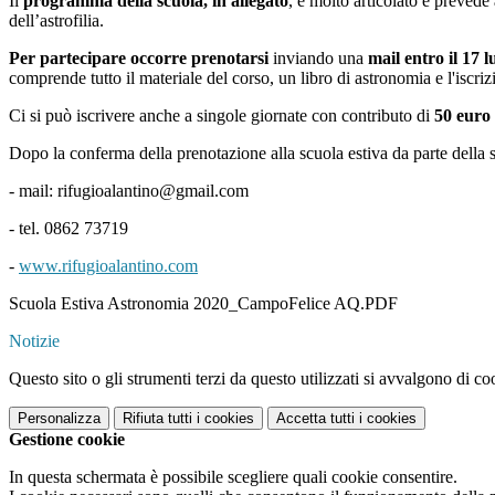
Il
programma della scuola, in allegato
, è molto articolato e prevede 
dell’astrofilia.
Per partecipare occorre prenotarsi
inviando una
mail entro il 17 
comprende tutto il materiale del corso, un libro di astronomia e l'iscriz
Ci si può iscrivere anche a singole giornate con contributo di
50 euro
Dopo la conferma della prenotazione alla scuola estiva da parte della s
-
mail: rifugioalantino@gmail.com
-
tel. 0862 73719
-
www.rifugioalantino.com
Scuola Estiva Astronomia 2020_CampoFelice AQ.PDF
Notizie
Questo sito o gli strumenti terzi da questo utilizzati si avvalgono di coo
Personalizza
Rifiuta tutti
i cookies
Accetta tutti
i cookies
Gestione cookie
In questa schermata è possibile scegliere quali cookie consentire.