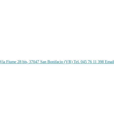
Via Fiume 28 bis, 37047 San Bonifacio (VR) Tel. 045 76 11 398 Emai