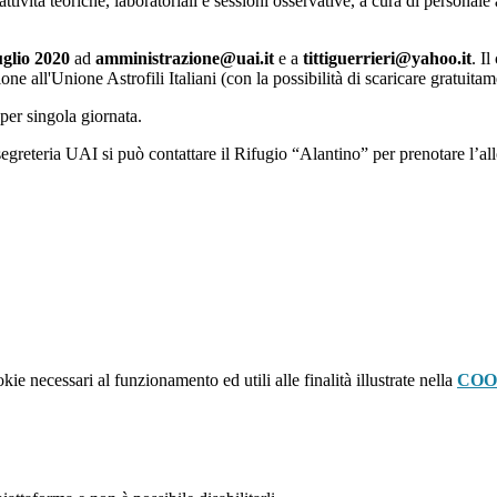
attività teoriche, laboratoriali e sessioni osservative, a cura di personale
luglio 2020
ad
amministrazione@uai.it
e a
tittiguerrieri@yahoo.it
. Il
ione all'Unione Astrofili Italiani (con la possibilità di scaricare gratuit
per singola giornata.
egreteria UAI si può contattare il Rifugio “Alantino” per prenotare l’al
kie necessari al funzionamento ed utili alle finalità illustrate nella
COO