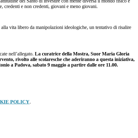
ttitudine del Santo di investire con mente diversa il mondo fisico e
e, credenti e non credenti, giovani e meno giovani.
ta libero da manipolazioni ideologiche, un tentativo di risalire
te nell’allegato.
La curatrice della Mostra, Suor Maria Gloria
ervento, rivolto alle scolaresche che aderiranno a questa iniziativa,
Antonio a Padova, sabato 9 maggio a partire dalle ore 11.00.
KIE POLICY
.