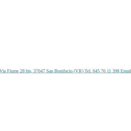
Via Fiume 28 bis, 37047 San Bonifacio (VR) Tel. 045 76 11 398 Emai