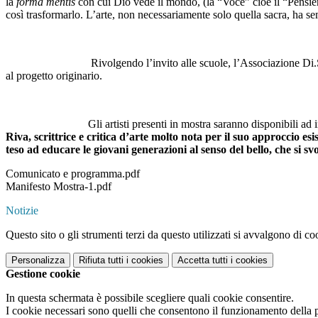
la
forma mentis
con cui Dio vede il mondo, (la “Voce” cioè il “Pensier
così trasformarlo. L’arte, non necessariamente solo quella sacra, ha s
Rivolgendo l’invito alle scuole, l’Associazione Di.Segno intende 
al progetto originario.
Gli artisti presenti in mostra saranno disponibili ad incontrare 
Riva, scrittrice e critica d’arte molto nota per il suo approccio es
teso ad educare le giovani generazioni al senso del bello, che si s
Comunicato e programma.pdf
Manifesto Mostra-1.pdf
Notizie
Questo sito o gli strumenti terzi da questo utilizzati si avvalgono di coo
Personalizza
Rifiuta tutti
i cookies
Accetta tutti
i cookies
Gestione cookie
In questa schermata è possibile scegliere quali cookie consentire.
I cookie necessari sono quelli che consentono il funzionamento della pi