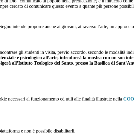
o di Dio” comunicato al popolo nella predicazione) e il miracolo come a
empre cercato di comunicare questo evento a quante più persone possibil
proporre anche ai giovani, attraverso l’arte, un approccio alla vi
gli studenti in visita, previo accordo, secondo le modalità indica
istenziale e psicologico all’arte, introdurrà la mostra con un suo int
volgerà all’Istituto Teologico del Santo, presso la Basilica di Sant’
kie necessari al funzionamento ed utili alle finalità illustrate nella
COO
attaforma e non è possibile disabilitarli.