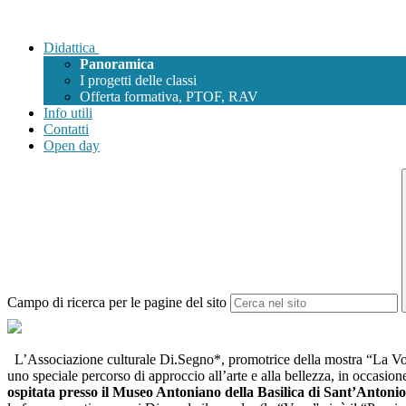
Didattica
Panoramica
I progetti delle classi
Offerta formativa, PTOF, RAV
Info utili
Contatti
Open day
Campo di ricerca per le pagine del sito
L’Associazione culturale Di.Segno*, promotrice della mostra “La Voce 
uno speciale percorso di approccio all’arte e alla bellezza, in occasi
ospitata presso il Museo Antoniano della Basilica di Sant’Antoni