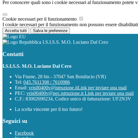
Per conoscere quali sono i cookie necessari al funzionamento potete v
Cookie necessari per il funzionamento
I cookie necessari per il funzionamento non possono essere disabilitati.
Accetta tutti
Salva le preferenze
I.S.I.S.S. M.O. Luciano Dal Cero
Contatti
I.S.I.S.S. M.O. Luciano Dal Cero
Via Fiume, 28 bis - 37047 San Bonifacio (VR)
Tel:
045.7611398 / 7610986
Email:
vris00400v@istruzione.it
Link per inviare una mail
PEC:
vris00400v@pec.istruzione.it
Link per inviare una mail
C.F.: 83002690234, Codice unico di fatturazione: UF2N3V
La scelta vincente per il tuo futuro!
Seguici su
Facebook