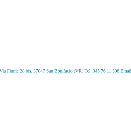
Via Fiume 28 bis, 37047 San Bonifacio (VR) Tel. 045 76 11 398 Emai