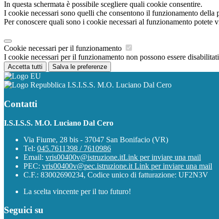
In questa schermata è possibile scegliere quali cookie consentire.
I cookie necessari sono quelli che consentono il funzionamento della pi
Per conoscere quali sono i cookie necessari al funzionamento potete v
Cookie necessari per il funzionamento
I cookie necessari per il funzionamento non possono essere disabilitati.
Accetta tutti
Salva le preferenze
I.S.I.S.S. M.O. Luciano Dal Cero
Contatti
I.S.I.S.S. M.O. Luciano Dal Cero
Via Fiume, 28 bis - 37047 San Bonifacio (VR)
Tel:
045.7611398 / 7610986
Email:
vris00400v@istruzione.it
Link per inviare una mail
PEC:
vris00400v@pec.istruzione.it
Link per inviare una mail
C.F.: 83002690234, Codice unico di fatturazione: UF2N3V
La scelta vincente per il tuo futuro!
Seguici su