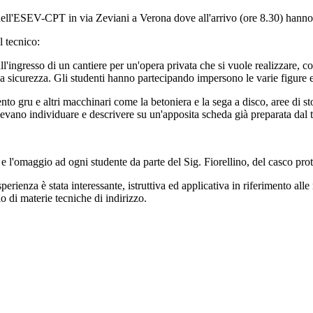
ll'ESEV-CPT in via Zeviani a Verona dove all'arrivo (ore 8.30) hanno tr
l tecnico:
l'ingresso di un cantiere per un'opera privata che si vuole realizzare, c
della sicurezza. Gli studenti hanno partecipando impersono le varie figure 
nto gru e altri macchinari come la betoniera e la sega a disco, aree di st
 dovevano individuare e descrivere su un'apposita scheda già preparata dal 
 e l'omaggio ad ogni studente da parte del Sig. Fiorellino, del casco protet
perienza è stata interessante, istruttiva ed applicativa in riferimento all
o di materie tecniche di indirizzo.