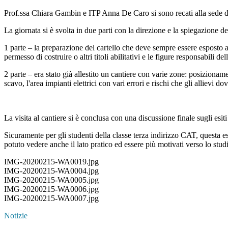
Prof.ssa Chiara Gambin e ITP Anna De Caro si sono recati alla sede de
La giornata si è svolta in due parti con la direzione e la spiegazione de
1 parte – la preparazione del cartello che deve sempre essere esposto al
permesso di costruire o altri titoli abilitativi e le figure responsabili 
2 parte – era stato già allestito un cantiere con varie zone: posizioname
scavo, l'area impianti elettrici con vari errori e rischi che gli allievi
La visita al cantiere si è conclusa con una discussione finale sugli esiti
Sicuramente per gli studenti della classe terza indirizzo CAT, questa es
potuto vedere anche il lato pratico ed essere più motivati verso lo studi
IMG-20200215-WA0019.jpg
IMG-20200215-WA0004.jpg
IMG-20200215-WA0005.jpg
IMG-20200215-WA0006.jpg
IMG-20200215-WA0007.jpg
Notizie