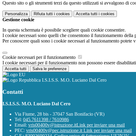
Questo sito o gli strumenti terzi da questo utilizzati si avvalgono di coo
Personalizza
Rifiuta tutti
i cookies
Accetta tutti
i cookies
Gestione cookie
In questa schermata è possibile scegliere quali cookie consentire.
I cookie necessari sono quelli che consentono il funzionamento della pi
Per conoscere quali sono i cookie necessari al funzionamento potete v
Cookie necessari per il funzionamento
I cookie necessari per il funzionamento non possono essere disabilitati.
Accetta tutti
Salva le preferenze
I.S.I.S.S. M.O. Luciano Dal Cero
Contatti
I.S.I.S.S. M.O. Luciano Dal Cero
Via Fiume, 28 bis - 37047 San Bonifacio (VR)
Tel:
045.7611398 / 7610986
Email:
vris00400v@istruzione.it
Link per inviare una mail
PEC:
vris00400v@pec.istruzione.it
Link per inviare una mail
C.F.: 83002690234, Codice unico di fatturazione: UF2N3V