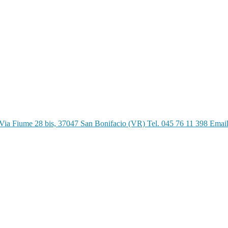
Via Fiume 28 bis, 37047 San Bonifacio (VR) Tel. 045 76 11 398 Emai