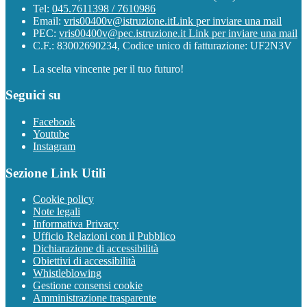
Tel:
045.7611398 / 7610986
Email:
vris00400v@istruzione.it
Link per inviare una mail
PEC:
vris00400v@pec.istruzione.it
Link per inviare una mail
C.F.: 83002690234, Codice unico di fatturazione: UF2N3V
La scelta vincente per il tuo futuro!
Seguici su
Facebook
Youtube
Instagram
Sezione Link Utili
Cookie policy
Note legali
Informativa Privacy
Ufficio Relazioni con il Pubblico
Dichiarazione di accessibilità
Obiettivi di accessibilità
Whistleblowing
Gestione consensi cookie
Amministrazione trasparente