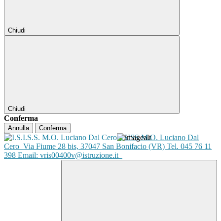
Chiudi
Chiudi
Conferma
Annulla
Conferma
ISISS M.O. Luciano Dal
Cero
Via Fiume 28 bis, 37047 San Bonifacio (VR) Tel. 045 76 11
398 Email: vris00400v@istruzione.it