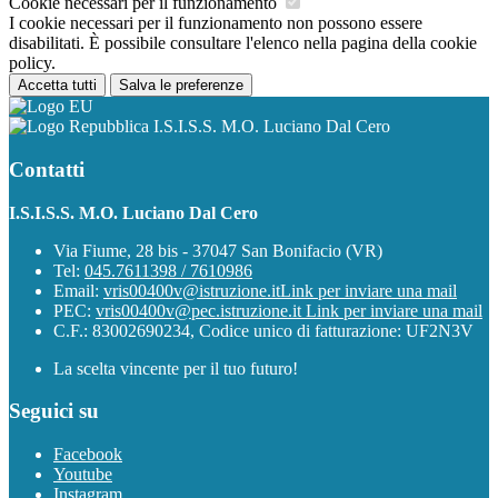
Cookie necessari per il funzionamento
I cookie necessari per il funzionamento non possono essere
disabilitati. È possibile consultare l'elenco nella pagina della cookie
policy.
Accetta tutti
Salva le preferenze
I.S.I.S.S. M.O. Luciano Dal Cero
Contatti
I.S.I.S.S. M.O. Luciano Dal Cero
Via Fiume, 28 bis - 37047 San Bonifacio (VR)
Tel:
045.7611398 / 7610986
Email:
vris00400v@istruzione.it
Link per inviare una mail
PEC:
vris00400v@pec.istruzione.it
Link per inviare una mail
C.F.: 83002690234, Codice unico di fatturazione: UF2N3V
La scelta vincente per il tuo futuro!
Seguici su
Facebook
Youtube
Instagram