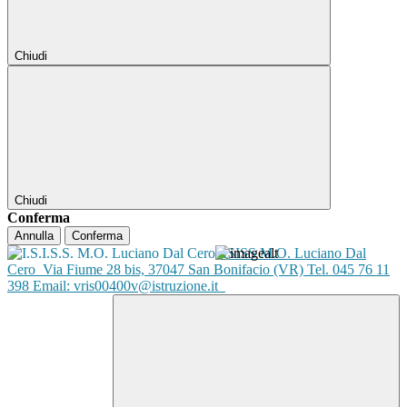
Chiudi
Chiudi
Conferma
Annulla
Conferma
ISISS M.O. Luciano Dal
Cero
Via Fiume 28 bis, 37047 San Bonifacio (VR) Tel. 045 76 11
398 Email: vris00400v@istruzione.it