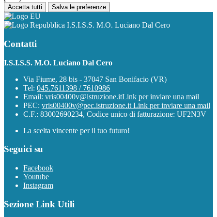
Accetta tutti
Salva le preferenze
I.S.I.S.S. M.O. Luciano Dal Cero
Contatti
I.S.I.S.S. M.O. Luciano Dal Cero
Via Fiume, 28 bis - 37047 San Bonifacio (VR)
Tel:
045.7611398 / 7610986
Email:
vris00400v@istruzione.it
Link per inviare una mail
PEC:
vris00400v@pec.istruzione.it
Link per inviare una mail
C.F.: 83002690234, Codice unico di fatturazione: UF2N3V
La scelta vincente per il tuo futuro!
Seguici su
Facebook
Youtube
Instagram
Sezione Link Utili