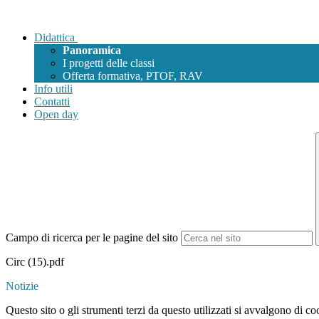
Didattica
Panoramica
I progetti delle classi
Offerta formativa, PTOF, RAV
Info utili
Contatti
Open day
Campo di ricerca per le pagine del sito
Circ (15).pdf
Notizie
Questo sito o gli strumenti terzi da questo utilizzati si avvalgono di coo