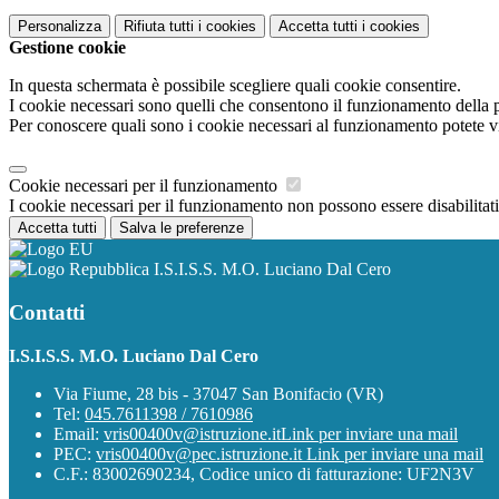
Personalizza
Rifiuta tutti
i cookies
Accetta tutti
i cookies
Gestione cookie
In questa schermata è possibile scegliere quali cookie consentire.
I cookie necessari sono quelli che consentono il funzionamento della pi
Per conoscere quali sono i cookie necessari al funzionamento potete v
Cookie necessari per il funzionamento
I cookie necessari per il funzionamento non possono essere disabilitati.
Accetta tutti
Salva le preferenze
I.S.I.S.S. M.O. Luciano Dal Cero
Contatti
I.S.I.S.S. M.O. Luciano Dal Cero
Via Fiume, 28 bis - 37047 San Bonifacio (VR)
Tel:
045.7611398 / 7610986
Email:
vris00400v@istruzione.it
Link per inviare una mail
PEC:
vris00400v@pec.istruzione.it
Link per inviare una mail
C.F.: 83002690234, Codice unico di fatturazione: UF2N3V