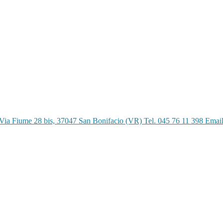
Via Fiume 28 bis, 37047 San Bonifacio (VR) Tel. 045 76 11 398 Emai