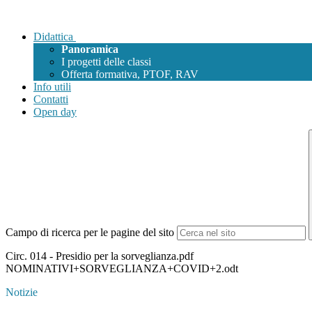
Didattica
Panoramica
I progetti delle classi
Offerta formativa, PTOF, RAV
Info utili
Contatti
Open day
Campo di ricerca per le pagine del sito
Circ. 014 - Presidio per la sorveglianza.pdf
NOMINATIVI+SORVEGLIANZA+COVID+2.odt
Notizie