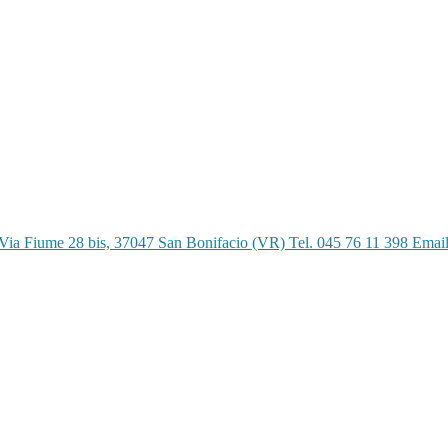
Via Fiume 28 bis, 37047 San Bonifacio (VR) Tel. 045 76 11 398 Emai