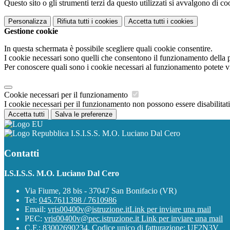
Questo sito o gli strumenti terzi da questo utilizzati si avvalgono di coo
Personalizza
Rifiuta tutti
i cookies
Accetta tutti
i cookies
Gestione cookie
In questa schermata è possibile scegliere quali cookie consentire.
I cookie necessari sono quelli che consentono il funzionamento della pi
Per conoscere quali sono i cookie necessari al funzionamento potete v
Cookie necessari per il funzionamento
I cookie necessari per il funzionamento non possono essere disabilitati.
Accetta tutti
Salva le preferenze
I.S.I.S.S. M.O. Luciano Dal Cero
Contatti
I.S.I.S.S. M.O. Luciano Dal Cero
Via Fiume, 28 bis - 37047 San Bonifacio (VR)
Tel:
045.7611398 / 7610986
Email:
vris00400v@istruzione.it
Link per inviare una mail
PEC:
vris00400v@pec.istruzione.it
Link per inviare una mail
C.F.: 83002690234, Codice unico di fatturazione: UF2N3V