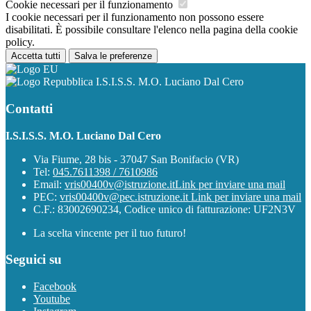
Cookie necessari per il funzionamento
I cookie necessari per il funzionamento non possono essere
disabilitati. È possibile consultare l'elenco nella pagina della cookie
policy.
Accetta tutti
Salva le preferenze
I.S.I.S.S. M.O. Luciano Dal Cero
Contatti
I.S.I.S.S. M.O. Luciano Dal Cero
Via Fiume, 28 bis - 37047 San Bonifacio (VR)
Tel:
045.7611398 / 7610986
Email:
vris00400v@istruzione.it
Link per inviare una mail
PEC:
vris00400v@pec.istruzione.it
Link per inviare una mail
C.F.: 83002690234, Codice unico di fatturazione: UF2N3V
La scelta vincente per il tuo futuro!
Seguici su
Facebook
Youtube