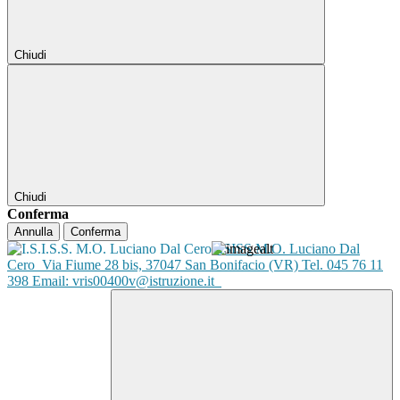
Chiudi
Chiudi
Conferma
Annulla
Conferma
ISISS M.O. Luciano Dal
Cero
Via Fiume 28 bis, 37047 San Bonifacio (VR) Tel. 045 76 11
398 Email: vris00400v@istruzione.it