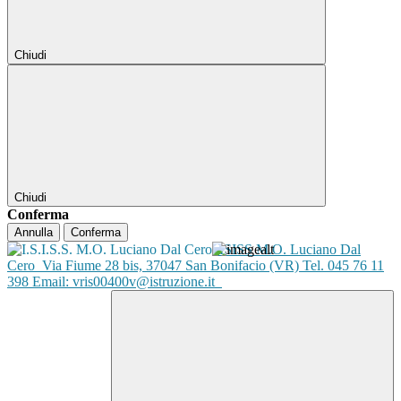
Chiudi
Chiudi
Conferma
Annulla
Conferma
ISISS M.O. Luciano Dal
Cero
Via Fiume 28 bis, 37047 San Bonifacio (VR) Tel. 045 76 11
398 Email: vris00400v@istruzione.it