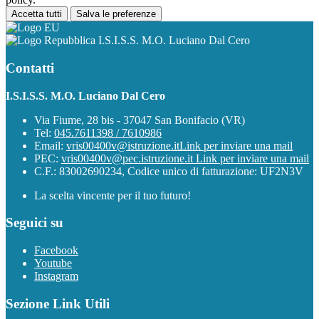
Accetta tutti
Salva le preferenze
I.S.I.S.S. M.O. Luciano Dal Cero
Contatti
I.S.I.S.S. M.O. Luciano Dal Cero
Via Fiume, 28 bis - 37047 San Bonifacio (VR)
Tel:
045.7611398 / 7610986
Email:
vris00400v@istruzione.it
Link per inviare una mail
PEC:
vris00400v@pec.istruzione.it
Link per inviare una mail
C.F.: 83002690234, Codice unico di fatturazione: UF2N3V
La scelta vincente per il tuo futuro!
Seguici su
Facebook
Youtube
Instagram
Sezione Link Utili